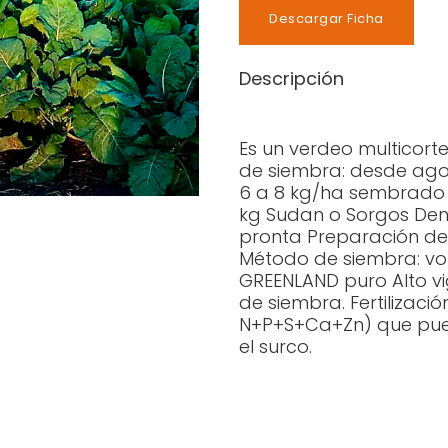
Descargar Ficha
Descripción
Es un verdeo multicort
de siembra: desde ago
6 a 8 kg/ha sembrado 
kg Sudan o Sorgos Den
pronta Preparación de s
Método de siembra: vol
GREENLAND puro Alto vi
de siembra. Fertilizació
N+P+S+Ca+Zn) que pued
el surco.