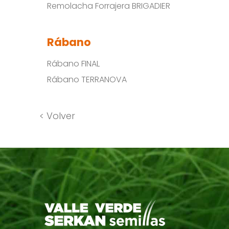
Remolacha Forrajera BRIGADIER
Rábano
Rábano FINAL
Rábano TERRANOVA
< Volver