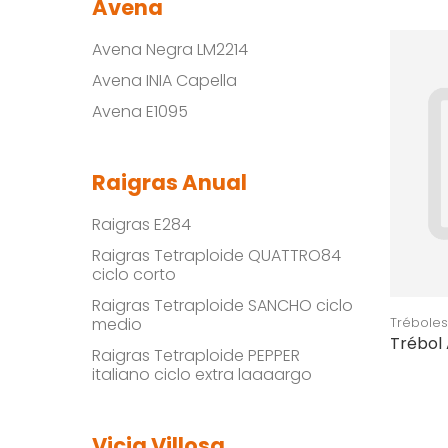
Avena
Avena Negra LM2214
Avena INIA Capella
Avena E1095
Raigras Anual
Raigras E284
Raigras Tetraploide QUATTRO84
ciclo corto
Raigras Tetraploide SANCHO ciclo
medio
Tréboles
Trébol 
Raigras Tetraploide PEPPER
italiano ciclo extra laaaargo
Vicia Villosa