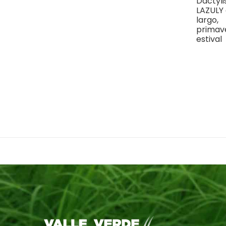
Dactyli
LAZULY 
largo,
primav
estival