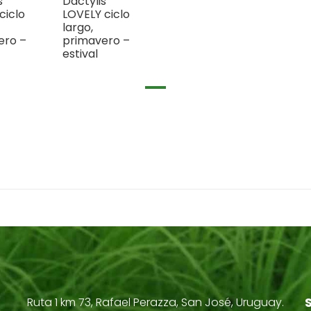
s
Dactylis
ciclo
LOVELY ciclo
largo,
ero –
primavero –
estival
Ruta 1 km 73, Rafael Perazza, San José, Uruguay.