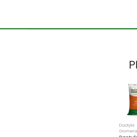
P
Dactylis
Glomera