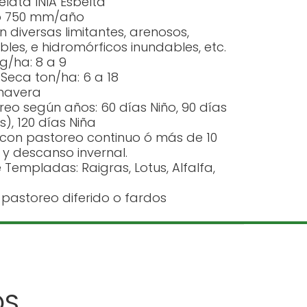
lata INIA Esbelta
mo 750 mm/año
n diversas limitantes, arenosos,
les, e hidromórficos inundables, etc.
g/ha: 8 a 9
Seca ton/ha: 6 a 18
imavera
eo según años: 60 días Niño, 90 días
, 120 días Niña
s con pastoreo continuo ó más de 10
y descanso invernal.
Templadas: Raigras, Lotus, Alfalfa,
 pastoreo diferido o fardos
OS