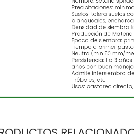
Nombre: Setaria sphace
Precipitaciones: míni
Suelos: tolera suelos co
blanqueales, encharcab
Densidad de siembra k
Producción de Materia 
Epoca de siembra: pr
Tiempo a primer pastor
Neutro (min 50 mm/mes)
Persistencia: 1 a 3 año
años con buen manejo 
Admite intersiembra de 
Tréboles, etc.
Usos: pastoreo directo,
RODUCTOS RELACIONAD