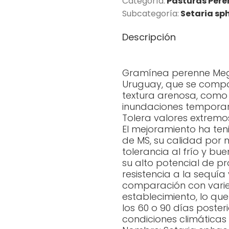
Categoría:
Pasturas Pere
Subcategoría:
Setaria sp
Descripción
Gramínea perenne Mega
Uruguay, que se compo
textura arenosa, como
inundaciones temporar
Tolera valores extremos
El mejoramiento ha te
de MS, su calidad por 
tolerancia al frío y b
su alto potencial de p
resistencia a la sequía
comparación con varie
establecimiento, lo que
los 60 o 90 días poste
condiciones climáticas